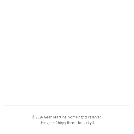
©
2026
Gean Martins
.
Some rights reserved.
Using the
Chirpy
theme for
Jekyll
.