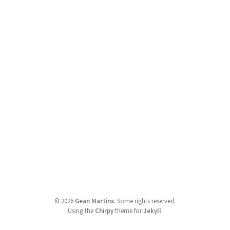
©
2026
Gean Martins
.
Some rights reserved.
Using the
Chirpy
theme for
Jekyll
.