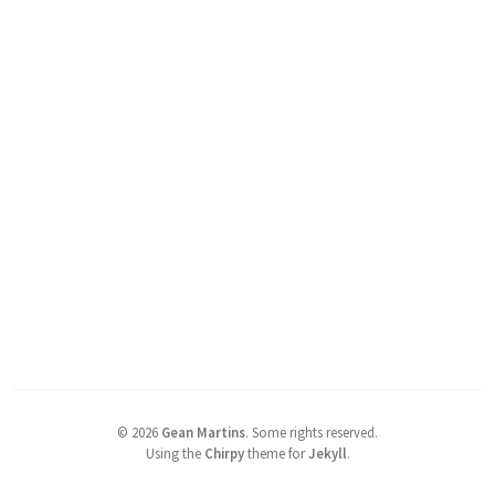
©
2026
Gean Martins
.
Some rights reserved.
Using the
Chirpy
theme for
Jekyll
.