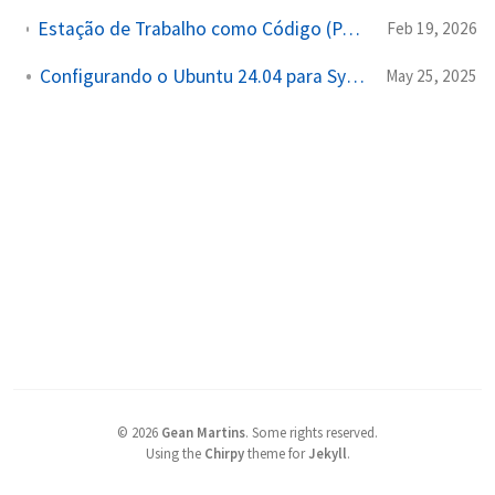
Estação de Trabalho como Código (Parte 4): Organizando Acessos com SSH Config
Feb 19, 2026
Configurando o Ubuntu 24.04 para SysAdmins
May 25, 2025
©
2026
Gean Martins
.
Some rights reserved.
Using the
Chirpy
theme for
Jekyll
.