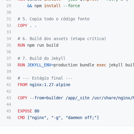
29

&&
 npm 
install
--force
30

31

# 5. Copia todo o código fonte
32

COPY
 . .
33

34

# 6. Build dos assets (etapa crítica)
35

RUN 
npm run build

36

37

# 7. Build do Jekyll
38

RUN 
JEKYLL_ENV
=
production bundle 
exec 
jekyll bui
39

40

# --- Estágio final ---
41

FROM
 nginx:1.27-alpine
42

43

COPY
 --from=builder /app/_site /usr/share/nginx/
44

45

EXPOSE
 80
CMD
 ["nginx", "-g", "daemon off;"]