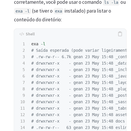
corretamente, você pode usar o comando
ou
ls -la
(se tiver o
instalado) para listar o
exa -l
exa
conteúdo do diretório:
1

exa 
-l
2

# Saída esperada (pode variar ligeiramente
3

# .rw-rw-r-- 6.7k gean 23 May 15:48 _confi
4

# drwxrwxr-x    - gean 23 May 15:48 _data
5

# drwxrwxr-x    - gean 23 May 15:48 _inclu
6

# drwxrwxr-x    - gean 23 May 15:48 _javas
7

# drwxrwxr-x    - gean 23 May 15:48 _layou
8

# drwxrwxr-x    - gean 23 May 15:48 _plugi
9

# drwxrwxr-x    - gean 23 May 15:48 _posts
10

# drwxrwxr-x    - gean 23 May 15:48 _sass
11

# drwxrwxr-x    - gean 23 May 15:48 _tabs
12

# drwxrwxr-x    - gean 23 May 15:48 assets
13

# drwxrwxr-x    - gean 23 May 15:48 docs
14

# .rw-rw-r--   63 gean 23 May 15:48 eslint