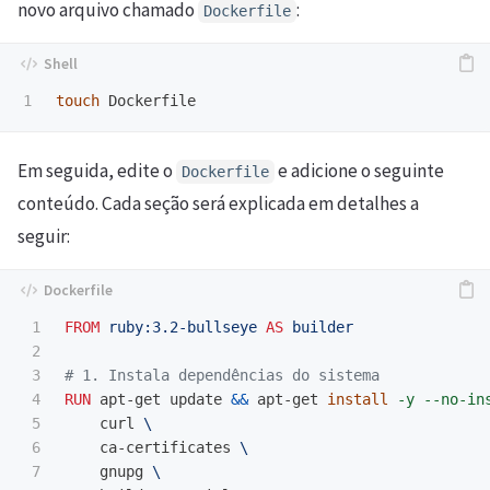
novo arquivo chamado
:
Dockerfile
touch 
Em seguida, edite o
e adicione o seguinte
Dockerfile
conteúdo. Cada seção será explicada em detalhes a
seguir:
1

FROM
ruby:3.2-bullseye
AS
builder
2

3

# 1. Instala dependências do sistema
4

RUN 
apt-get update 
&&
 apt-get 
install
-y
--no-in
5

    curl 
6

    ca-certificates 
7

    gnupg 