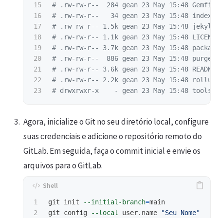
15

# .rw-rw-r--  284 gean 23 May 15:48 Gemfil
16

# .rw-rw-r--   34 gean 23 May 15:48 index.
17

# .rw-rw-r-- 1.5k gean 23 May 15:48 jekyll
18

# .rw-rw-r-- 1.1k gean 23 May 15:48 LICENS
19

# .rw-rw-r-- 3.7k gean 23 May 15:48 packag
20

# .rw-rw-r--  886 gean 23 May 15:48 purgec
21

# .rw-rw-r-- 3.6k gean 23 May 15:48 README
22

# .rw-rw-r-- 2.2k gean 23 May 15:48 rollup
# drwxrwxr-x    - gean 23 May 15:48 tools
Agora, inicialize o Git no seu diretório local, configure
suas credenciais e adicione o repositório remoto do
GitLab. Em seguida, faça o commit inicial e envie os
arquivos para o GitLab.
1

git init 
--initial-branch
=
main

2

git config 
--local
 user.name 
"Seu Nome"