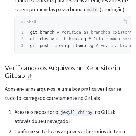
branch será usada para testar as alterações antes de
serem promovidas para a branch
(produção).
main
1

git branch 
# Verifica as branches existente
2

git checkout 
-b
 homolog 
# Cria e muda para 
git push 
-u
 origin homolog 
# Envia a branch
Verificando os Arquivos no Repositório
GitLab
Após enviar os arquivos, é uma boa prática verificar se
tudo foi carregado corretamente no GitLab:
Acesse o repositório
no GitLab
jekyll-chirpy
através do seu navegador.
Confirme se todos os arquivos e diretórios do tema