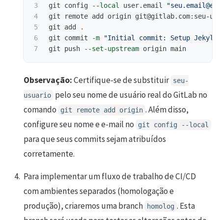
3

git config 
--local
 user.email 
"seu.email@ex
4

git remote add origin git@gitlab.com:seu-us
5

git add 
.
6

git commit 
-m
"Initial commit: Setup Jekyll
git push 
--set-upstream
Observação:
Certifique-se de substituir
seu-
pelo seu nome de usuário real do GitLab no
usuario
comando
. Além disso,
git remote add origin
configure seu nome e e-mail no
git config --local
para que seus commits sejam atribuídos
corretamente.
Para implementar um fluxo de trabalho de CI/CD
com ambientes separados (homologação e
produção), criaremos uma branch
. Esta
homolog