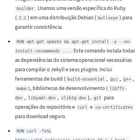
. Usamos uma versão específica do Ruby
builder
(
) em uma distribuição Debian (
) para
3.2
bullseye
garantir consistência.
RUN apt-get update && apt-get install -y --no-
: Este comando instala todas
install-recommends ...
as dependências do sistema operacional necessárias
para compilar o Jekyll e seus plugins. Inclui
ferramentas de build (
,
,
,
build-essential
gcc
g++
), bibliotecas de desenvolvimento (
make
libffi-
,
,
),
para
dev
libyaml-dev
zlib1g-dev
git
operações de repositório e
e
curl
ca-certificates
para download seguro.
RUN curl -fsSL