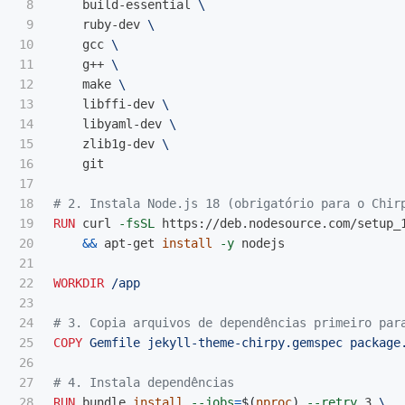
8

    build-essential 
9

    ruby-dev 
10

    gcc 
11

    g++ 
12

    make 
13

    libffi-dev 
14

    libyaml-dev 
15

    zlib1g-dev 
16

    git

17

18

# 2. Instala Node.js 18 (obrigatório para o Chir
19

RUN 
curl 
-fsSL
 https://deb.nodesource.com/setup_
20

&&
 apt-get 
install
-y
 nodejs

21

22

WORKDIR
 /app
23

24

# 3. Copia arquivos de dependências primeiro par
25

COPY
 Gemfile jekyll-theme-chirpy.gemspec package
26

27

# 4. Instala dependências
28

RUN 
bundle 
install
--jobs
=
$(
nproc
)
--retry
 3 