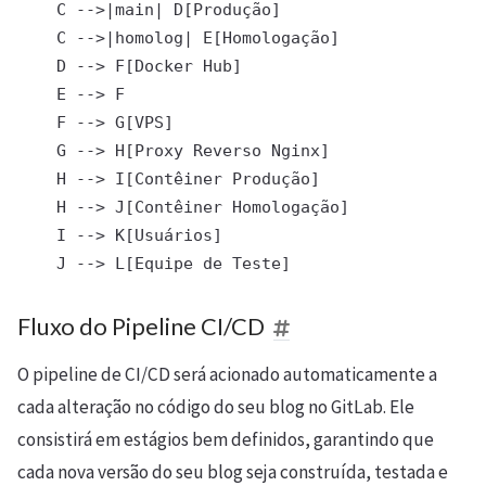
    C -->|main| D[Produção]

    C -->|homolog| E[Homologação]

    D --> F[Docker Hub]

    E --> F

    F --> G[VPS]

    G --> H[Proxy Reverso Nginx]

    H --> I[Contêiner Produção]

    H --> J[Contêiner Homologação]

    I --> K[Usuários]

Fluxo do Pipeline CI/CD
O pipeline de CI/CD será acionado automaticamente a
cada alteração no código do seu blog no GitLab. Ele
consistirá em estágios bem definidos, garantindo que
cada nova versão do seu blog seja construída, testada e