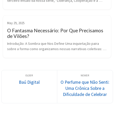
terceiro ensaio da nossa série, “Liderança, Cooperação e a 
Evolução Humana em um Mundo em Transformação”, 
continuamos a explorar as comple...
May 29, 2025
O Fantasma Necessário: Por Que Precisamos
de Vilões?
Introdução: A Sombra que Nos Define Uma inquietação paira 
sobre a forma como organizamos nossas narrativas coletivas: a 
aparente necessidade de um antagonista, de um “outro” contra 
quem nos defini...
Baú Digital
O Perfume que Não Senti:
Uma Crônica Sobre a
Dificuldade de Celebrar