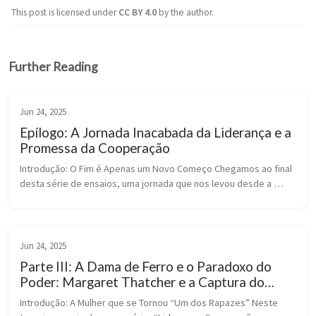
This post is licensed under
CC BY 4.0
by the author.
Further Reading
Jun 24, 2025
Epílogo: A Jornada Inacabada da Liderança e a
Promessa da Cooperação
Introdução: O Fim é Apenas um Novo Começo Chegamos ao final 
desta série de ensaios, uma jornada que nos levou desde a 
cristalização da liderança como função masculina até a complexa 
“meta-armadilh...
Jun 24, 2025
Parte III: A Dama de Ferro e o Paradoxo do
Poder: Margaret Thatcher e a Captura do
Feminino
Introdução: A Mulher que se Tornou “Um dos Rapazes” Neste 