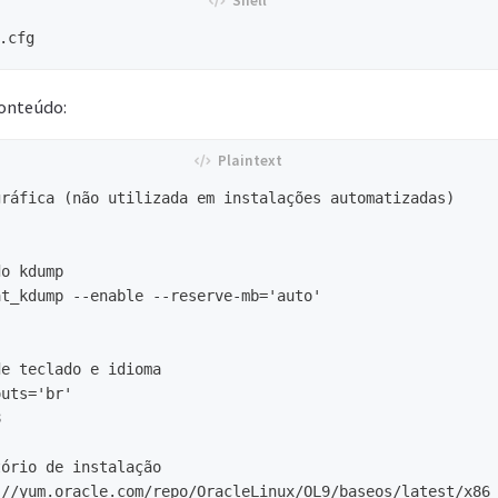
conteúdo:
ráfica (não utilizada em instalações automatizadas)

o kdump

t_kdump --enable --reserve-mb='auto'

e teclado e idioma

uts='br'



ório de instalação

//yum.oracle.com/repo/OracleLinux/OL9/baseos/latest/x86_