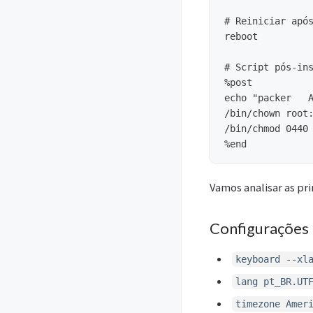
# Reiniciar após
reboot

# Script pós-ins
%post

echo "packer   A
/bin/chown root:
/bin/chmod 0440 
Vamos analisar as pri
Configurações 
keyboard --xl
lang pt_BR.UT
timezone Amer