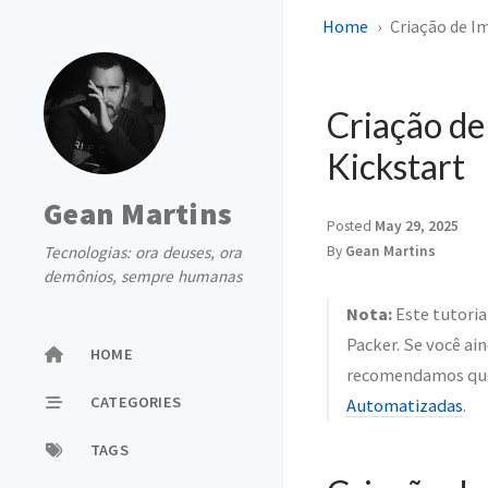
Home
Criação de I
Criação de
Kickstart
Gean Martins
Posted
May 29, 2025
Tecnologias: ora deuses, ora
By
Gean Martins
demônios, sempre humanas
Nota:
Este tutoria
Packer. Se você ai
HOME
recomendamos que 
CATEGORIES
Automatizadas
.
TAGS