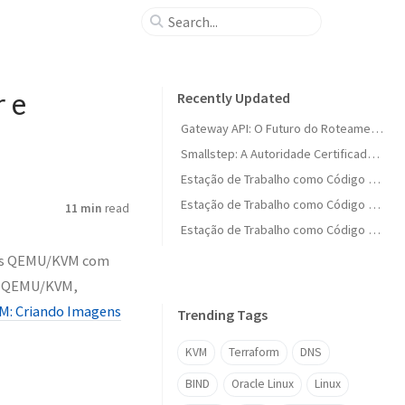
 e
Recently Updated
Gateway API: O Futuro do Roteamento no Kubernetes
Smallstep: A Autoridade Certificadora Moderna para Ambientes Cloud-Native
Estação de Trabalho como Código (Parte 1.5): Ferramentas Essenciais do Linux
Estação de Trabalho como Código (Parte 15): Balanço Geral e Fechamento da Série
11 min
read
Estação de Trabalho como Código (Parte 14): Infraestrutura no GCP com Terraform
gens QEMU/KVM com
 e QEMU/KVM,
M: Criando Imagens
Trending Tags
KVM
Terraform
DNS
BIND
Oracle Linux
Linux