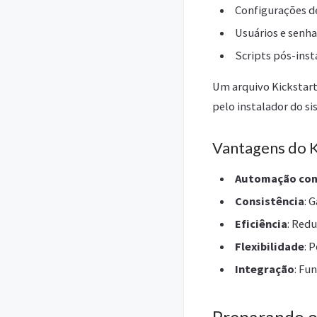
Configurações d
Usuários e senha
Scripts pós-inst
Um arquivo Kickstart
pelo instalador do s
Vantagens do K
Automação co
Consistência
: 
Eficiência
: Red
Flexibilidade
: 
Integração
: Fu