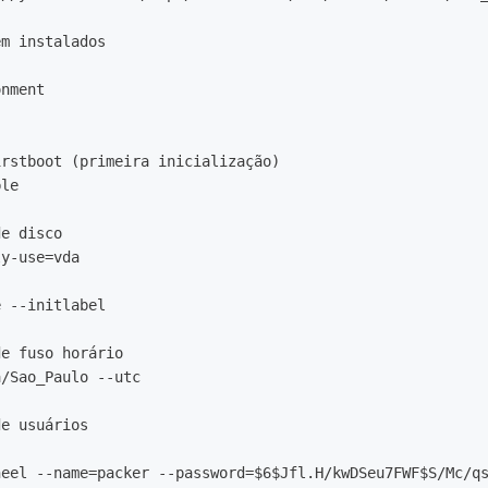
m instalados

nment

rstboot (primeira inicialização)

le

e disco

y-use=vda

 --initlabel

e fuso horário

/Sao_Paulo --utc

e usuários

heel --name=packer --password=$6$Jfl.H/kwDSeu7FWF$S/Mc/qs