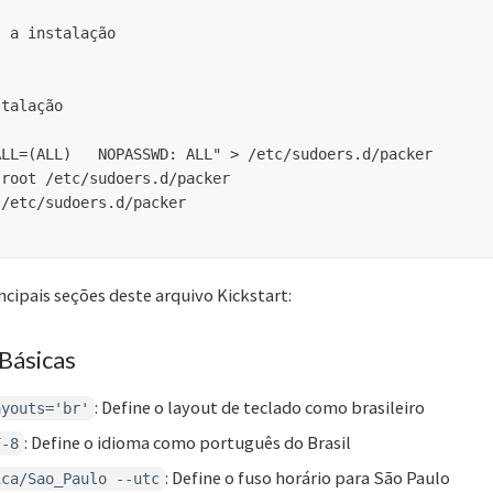
 a instalação

talação

LL=(ALL)   NOPASSWD: ALL" > /etc/sudoers.d/packer

root /etc/sudoers.d/packer

/etc/sudoers.d/packer

ncipais seções deste arquivo Kickstart:
Básicas
: Define o layout de teclado como brasileiro
ayouts='br'
: Define o idioma como português do Brasil
F-8
: Define o fuso horário para São Paulo
ica/Sao_Paulo --utc