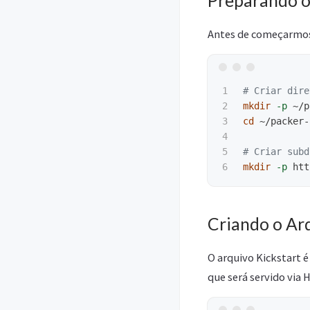
Preparando 
Antes de começarmos
1

# Criar dire
2

mkdir
-p
3

cd
 ~/packer-
4

5

# Criar subd
mkdir
-p
Criando o Ar
O arquivo Kickstart 
que será servido via 