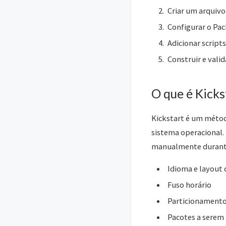
Criar um arquivo
Configurar o Pack
Adicionar script
Construir e vali
O que é Kicks
Kickstart é um métod
sistema operacional.
manualmente durante
Idioma e layout 
Fuso horário
Particionamento
Pacotes a serem 