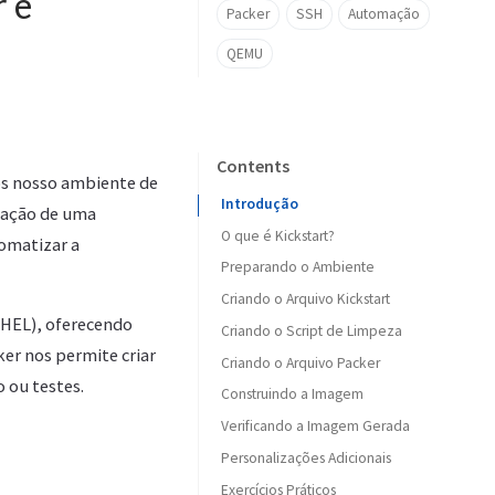
 e
Packer
SSH
Automação
QEMU
Contents
s nosso ambiente de
Introdução
iação de uma
O que é Kickstart?
omatizar a
Preparando o Ambiente
Vantagens do Kickstart
Criando o Arquivo Kickstart
RHEL), oferecendo
Criando o Script de Limpeza
Configurações Básicas
er nos permite criar
Criando o Arquivo Packer
Fonte de Instalação
 ou testes.
Construindo a Imagem
Particionamento
Variáveis
Verificando a Imagem Gerada
Usuários
Configuração QEMU
Personalizações Adicionais
Pacotes
Boot Command
Convertendo para QCOW2 (Opcional)
Exercícios Práticos
Pós-instalação
Provisionadores
Testando a Imagem
Adicionando Pacotes