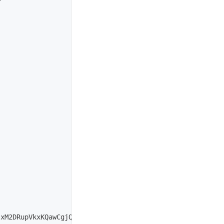
xM2DRupVkxKQawCgjQ3.i6beyCgY1fQCC0NUadW9pucgYnraGMWaCSg8