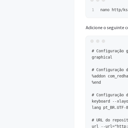
Adicione o seguinte 
# Configuração g
graphical

# Configuração d
%addon com_redha
%end

# Configuração d
keyboard --xlayo
lang pt_BR.UTF-8
# URL do reposit
url --url="http: