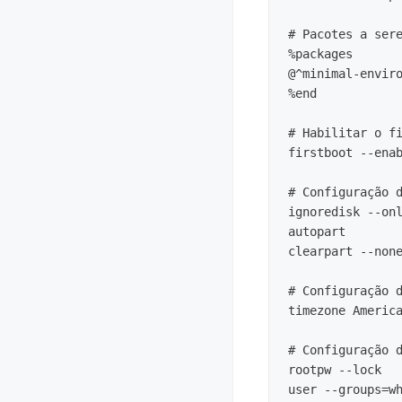
# Pacotes a sere
%packages

@^minimal-enviro
%end

# Habilitar o fi
firstboot --enab
# Configuração d
ignoredisk --onl
autopart

clearpart --none
# Configuração d
timezone America
# Configuração d
rootpw --lock

user --groups=w