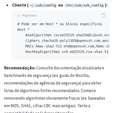
Cliente (
ou
):
~/.ssh/config
/etc/ssh/ssh_config
# Pode ser em Host * ou blocos específicos

Host *

    KexAlgorithms curve25519-sha256@libssh.org,
    Ciphers chacha20-poly1305@openssh.com,aes25
    MACs hmac-sha2-512-etm@openssh.com,hmac-sha
Recomendação:
Consulte documentação atualizada e
benchmarks de segurança (ex: guias do Mozilla,
recomendações de agências de segurança) para obter
listas de algoritmos fortes recomendados. Comece
removendo algoritmos obviamente fracos (ex: baseados
em MD5, SHA1, cifras CBC mais antigas). Teste a