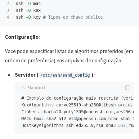
2

ssh 
-Q
 mac

3

ssh 
-Q
 kex

ssh 
-Q
 key 
# Tipos de chave pública
Configuração:
Você pode especificar listas de algoritmos preferidos (em
ordem de preferência) nos arquivos de configuração:
Servidor (
):
/etc/ssh/sshd_config
# Exemplo de configuração mais restrita (verifiq
KexAlgorithms curve25519-sha256@libssh.org,diff
Ciphers chacha20-poly1305@openssh.com,aes256-gc
MACs hmac-sha2-512-etm@openssh.com,hmac-sha2-25