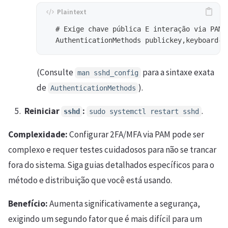
  # Exige chave pública E interação via PAM (
(Consulte
para a sintaxe exata
man sshd_config
de
).
AuthenticationMethods
Reiniciar
:
.
sshd
sudo systemctl restart sshd
Complexidade:
Configurar 2FA/MFA via PAM pode ser
complexo e requer testes cuidadosos para não se trancar
fora do sistema. Siga guias detalhados específicos para o
método e distribuição que você está usando.
Benefício:
Aumenta significativamente a segurança,
exigindo um segundo fator que é mais difícil para um