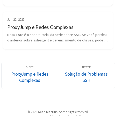
capacidade de acessar e gerenciar computadores 
remotamente não é apenas uma con...
Jun 20, 2025
ProxyJump e Redes Complexas
Nota: Este é o nono tutorial da série sobre SSH. Se você perdeu 
o anterior sobre ssh-agent e gerenciamento de chaves, pode 
encontrá-lo aqui: SSH Agent, Agent Forwarding e Certificados 
SSH. Em mui...
ProxyJump e Redes
Solução de Problemas
Complexas
SSH
©
2026
Gean Martins
.
Some rights reserved.