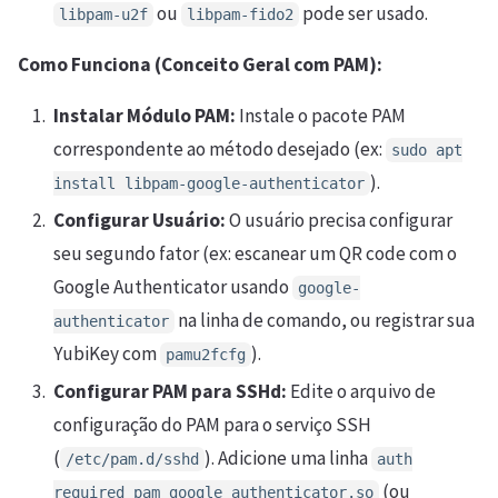
ou
pode ser usado.
libpam-u2f
libpam-fido2
Como Funciona (Conceito Geral com PAM):
Instalar Módulo PAM:
Instale o pacote PAM
correspondente ao método desejado (ex:
sudo apt
).
install libpam-google-authenticator
Configurar Usuário:
O usuário precisa configurar
seu segundo fator (ex: escanear um QR code com o
Google Authenticator usando
google-
na linha de comando, ou registrar sua
authenticator
YubiKey com
).
pamu2fcfg
Configurar PAM para SSHd:
Edite o arquivo de
configuração do PAM para o serviço SSH
(
). Adicione uma linha
/etc/pam.d/sshd
auth
(ou
required pam_google_authenticator.so