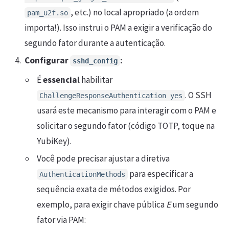
, etc.) no local apropriado (a ordem
pam_u2f.so
importa!). Isso instrui o PAM a exigir a verificação do
segundo fator durante a autenticação.
Configurar
:
sshd_config
É
essencial
habilitar
. O SSH
ChallengeResponseAuthentication yes
usará este mecanismo para interagir com o PAM e
solicitar o segundo fator (código TOTP, toque na
YubiKey).
Você pode precisar ajustar a diretiva
para especificar a
AuthenticationMethods
sequência exata de métodos exigidos. Por
exemplo, para exigir chave pública
E
um segundo
fator via PAM: