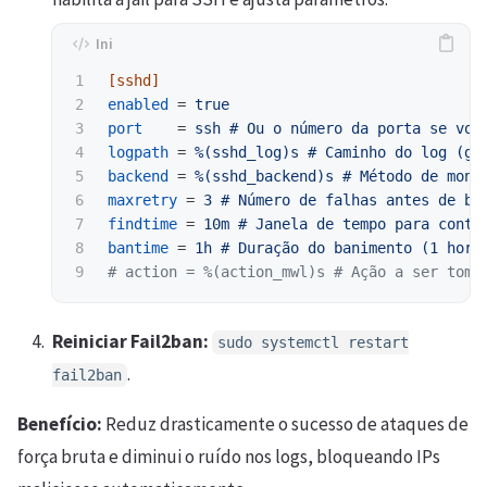
1

[sshd]
2

enabled
=
true
3

port
=
ssh # Ou o número da porta se voc
4

logpath
=
%(sshd_log)s # Caminho do log (ge
5

backend
=
%(sshd_backend)s # Método de moni
6

maxretry
=
3 # Número de falhas antes de ba
7

findtime
=
10m # Janela de tempo para conta
8

bantime
=
1h # Duração do banimento (1 hora
Reiniciar Fail2ban:
sudo systemctl restart
.
fail2ban
Benefício:
Reduz drasticamente o sucesso de ataques de
força bruta e diminui o ruído nos logs, bloqueando IPs