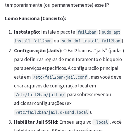
temporariamente (ou permanentemente) esse IP.
Como Funciona (Conceito):
Instalação:
Instale o pacote
(
fail2ban
sudo apt
ou
).
install fail2ban
sudo dnf install fail2ban
Configuração (Jails):
O Fail2ban usa “jails” (jaulas)
para definir as regras de monitoramento e bloqueio
para serviços específicos. A configuração principal
está em
, mas você deve
/etc/fail2ban/jail.conf
criar arquivos de configuração local em
para sobrescrever ou
/etc/fail2ban/jail.d/
adicionar configurações (ex:
).
/etc/fail2ban/jail.d/sshd.local
Habilitar Jail SSHd:
Em seu arquivo
, você
.local
habilita a jail para SSH e ajusta parâmetros: