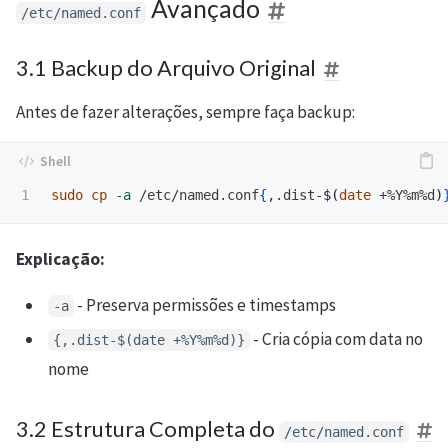
Avançado
/etc/named.conf
3.1 Backup do Arquivo Original
Antes de fazer alterações, sempre faça backup:
sudo cp
-a
 /etc/named.conf
{
,.dist-
$(
date
 +%Y%m%d
)
Explicação:
- Preserva permissões e timestamps
-a
- Cria cópia com data no
{,.dist-$(date +%Y%m%d)}
nome
3.2 Estrutura Completa do
/etc/named.conf