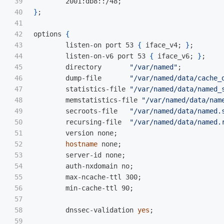
39

	2001:db8::/48
;
40

}
;
41

42

options 
{
43

	listen-on port 53 
{
 iface_v4
;
}
;
44

	listen-on-v6 port 53 
{
 iface_v6
;
}
;
45

	directory 	
"/var/named"
;
46

	dump-file 	
"/var/named/data/cache_
47

	statistics-file 
"/var/named/data/named_
48

	memstatistics-file 
"/var/named/data/nam
49

	secroots-file	
"/var/named/data/named.
50

	recursing-file	
"/var/named/data/named.
51

        version none
;
52

hostname 
none
;
53

	server-id none
;
54

	auth-nxdomain no
;
55

	max-ncache-ttl 300
;
56

	min-cache-ttl 90
;
57

58

	dnssec-validation 
yes
;
59
