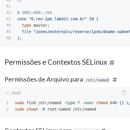
41

42

# 2001:db8::/64
43

zone 
"0.rev-ip6.lab4it.com.br"
 IN 
{
44

type 
master
;
45

  file 
"zones/externals/reverse/ipv6/dname-subne
}
;
Permissões e Contextos SELinux
Permissões de Arquivo para
/etc/named
1

sudo 
find /etc/named 
-type
 f 
-exec
chmod 
640 
{}
\
sudo chown
-R