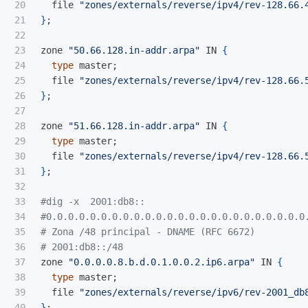
20

  file 
"zones/externals/reverse/ipv4/rev-128.66.
21

}
;
22

23

zone 
"50.66.128.in-addr.arpa"
 IN 
{
24

type 
master
;
25

  file 
"zones/externals/reverse/ipv4/rev-128.66.
26

}
;
27

28

zone 
"51.66.128.in-addr.arpa"
 IN 
{
29

type 
master
;
30

  file 
"zones/externals/reverse/ipv4/rev-128.66.
31

}
;
32

33

#dig -x  2001:db8::
34

#0.0.0.0.0.0.0.0.0.0.0.0.0.0.0.0.0.0.0.0.0.0.0.0
35

# Zona /48 principal - DNAME (RFC 6672)
36

# 2001:db8::/48
37

zone 
"0.0.0.0.8.b.d.0.1.0.0.2.ip6.arpa"
 IN 
{
38

type 
master
;
39

  file 
"zones/externals/reverse/ipv6/rev-2001_db
40

}
;