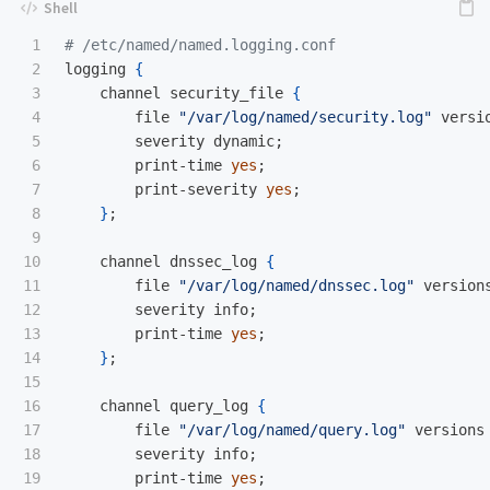
1

# /etc/named/named.logging.conf
2

logging 
{
3

    channel security_file 
{
4

        file 
"/var/log/named/security.log"
 versi
5

        severity dynamic
;
6

        print-time 
yes
;
7

        print-severity 
yes
;
8

}
;
9

10

    channel dnssec_log 
{
11

        file 
"/var/log/named/dnssec.log"
 version
12

        severity info
;
13

        print-time 
yes
;
14

}
;
15

16

    channel query_log 
{
17

        file 
"/var/log/named/query.log"
 versions
18

        severity info
;
19

        print-time 
yes
;