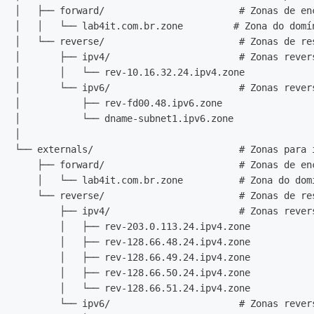
│   ├── forward/                        # Zonas de enc
│   │   └── lab4it.com.br.zone         # Zona do domín
│   └── reverse/                        # Zonas de res
│       ├── ipv4/                       # Zonas revers
│       │   └── rev-10.16.32.24.ipv4.zone

│       └── ipv6/                       # Zonas revers
│           ├── rev-fd00.48.ipv6.zone

│           └── dname-subnet1.ipv6.zone

│

└── externals/                          # Zonas para i
    ├── forward/                        # Zonas de enc
    │   └── lab4it.com.br.zone          # Zona do domí
    └── reverse/                        # Zonas de res
        ├── ipv4/                       # Zonas revers
        │   ├── rev-203.0.113.24.ipv4.zone

        │   ├── rev-128.66.48.24.ipv4.zone

        │   ├── rev-128.66.49.24.ipv4.zone

        │   ├── rev-128.66.50.24.ipv4.zone

        │   └── rev-128.66.51.24.ipv4.zone

        └── ipv6/                       # Zonas revers