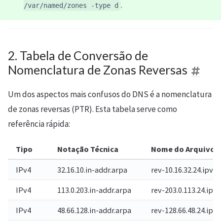
.
/var/named/zones -type d
2. Tabela de Conversão de
Nomenclatura de Zonas Reversas
Um dos aspectos mais confusos do DNS é a nomenclatura
de zonas reversas (PTR). Esta tabela serve como
referência rápida:
Tipo
Notação Técnica
Nome do Arquivo
IPv4
32.16.10.in-addr.arpa
rev-10.16.32.24.ipv4
IPv4
113.0.203.in-addr.arpa
rev-203.0.113.24.ipv
IPv4
48.66.128.in-addr.arpa
rev-128.66.48.24.ipv