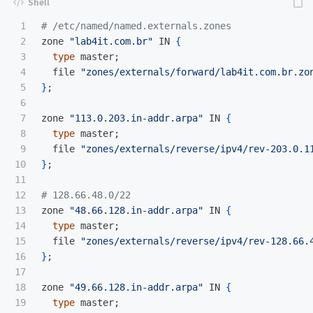
1

# /etc/named/named.externals.zones
2

zone 
"lab4it.com.br"
 IN 
{
3

type 
master
;
4

  file 
"zones/externals/forward/lab4it.com.br.zo
5

}
;
6

7

zone 
"113.0.203.in-addr.arpa"
 IN 
{
8

type 
master
;
9

  file 
"zones/externals/reverse/ipv4/rev-203.0.1
10

}
;
11

12

# 128.66.48.0/22
13

zone 
"48.66.128.in-addr.arpa"
 IN 
{
14

type 
master
;
15

  file 
"zones/externals/reverse/ipv4/rev-128.66.
16

}
;
17

18

zone 
"49.66.128.in-addr.arpa"
 IN 
{
19

type 
master
;