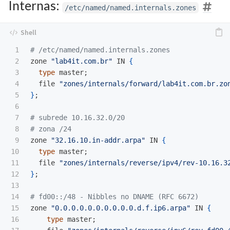
Internas:
/etc/named/named.internals.zones
1

# /etc/named/named.internals.zones
2

zone 
"lab4it.com.br"
 IN 
{
3

type 
master
;
4

  file 
"zones/internals/forward/lab4it.com.br.zo
5

}
;
6

7

# subrede 10.16.32.0/20
8

# zona /24
9

zone 
"32.16.10.in-addr.arpa"
 IN 
{
10

type 
master
;
11

  file 
"zones/internals/reverse/ipv4/rev-10.16.3
12

}
;
13

14

# fd00::/48 - Nibbles no DNAME (RFC 6672)
15

zone 
"0.0.0.0.0.0.0.0.0.0.d.f.ip6.arpa"
 IN 
{
16

type 
master
;