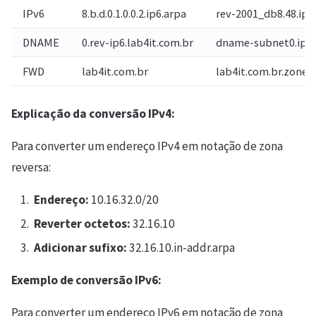
IPv6
8.b.d.0.1.0.0.2.ip6.arpa
rev-2001_db8.48.ipv
DNAME
0.rev-ip6.lab4it.com.br
dname-subnet0.ipv
FWD
lab4it.com.br
lab4it.com.br.zone
Explicação da conversão IPv4:
Para converter um endereço IPv4 em notação de zona
reversa:
Endereço:
10.16.32.0/20
Reverter octetos:
32.16.10
Adicionar sufixo:
32.16.10.in-addr.arpa
Exemplo de conversão IPv6:
Para converter um endereço IPv6 em notação de zona