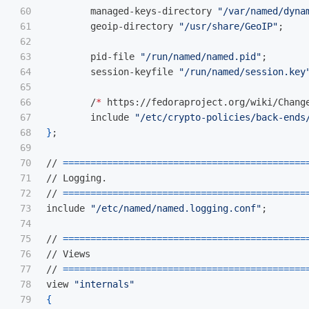
60

	managed-keys-directory 
"/var/named/dyna
61

	geoip-directory 
"/usr/share/GeoIP"
;
62

63

	pid-file 
"/run/named/named.pid"
;
64

	session-keyfile 
"/run/named/session.key
65

66

	/
*
 https://fedoraproject.org/wiki/Chang
67

	include 
"/etc/crypto-policies/back-ends
68

}
;
69

70

// 
============================================
71

// Logging.

72

// 
============================================
73

include 
"/etc/named/named.logging.conf"
;
74

75

// 
============================================
76

// Views

77

// 
============================================
78

view 
"internals"
79

{