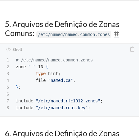
5. Arquivos de Definição de Zonas
Comuns:
/etc/named/named.common.zones
1

# /etc/named/named.common.zones
2

zone 
"."
 IN 
{
3

type 
hint
;
4

	file 
"named.ca"
;
5

}
;
6

7

include 
"/etc/named.rfc1912.zones"
;
include 
"/etc/named.root.key"
;
6. Arquivos de Definição de Zonas