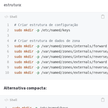
estrutura:
1

# Criar estrutura de configuração
2

sudo mkdir
-p
 /etc/named/keys

3

4

# Criar estrutura de dados de zona
5

sudo mkdir
-p
6

sudo mkdir
-p
7

sudo mkdir
-p
8

sudo mkdir
-p
9

sudo mkdir
-p
sudo mkdir
-p
Alternativa compacta: