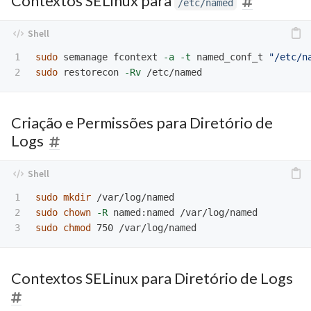
Contextos SELinux para
/etc/named
1

sudo 
semanage fcontext 
-a
-t
 named_conf_t 
"/etc/n
sudo 
restorecon 
-Rv
Criação e Permissões para Diretório de
Logs
1

sudo mkdir
2

sudo chown
-R
sudo chmod 
Contextos SELinux para Diretório de Logs