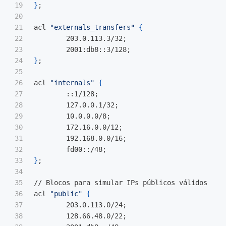
19

}
;
20

21

acl 
"externals_transfers"
{
22

	203.0.113.3/32
;
23

	2001:db8::3/128
;
24

}
;
25

26

acl 
"internals"
{
27

	::1/128
;
28

	127.0.0.1/32
;
29

	10.0.0.0/8
;
30

	172.16.0.0/12
;
31

	192.168.0.0/16
;
32

        fd00::/48
;
33

}
;
34

35

// Blocos para simular IPs públicos válidos

36

acl 
"public"
{
37

	203.0.113.0/24
;
38

	128.66.48.0/22
;