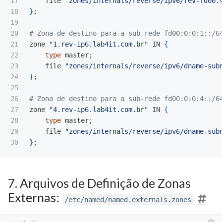
17

    file 
"zones/internals/reverse/ipv6/rev-fd00.
18

}
;
19

20

# Zona de destino para a sub-rede fd00:0:0:1::/6
21

zone 
"1.rev-ip6.lab4it.com.br"
 IN 
{
22

type 
master
;
23

    file 
"zones/internals/reverse/ipv6/dname-sub
24

}
;
25

26

# Zona de destino para a sub-rede fd00:0:0:4::/6
27

zone 
"4.rev-ip6.lab4it.com.br"
 IN 
{
28

type 
master
;
29

    file 
"zones/internals/reverse/ipv6/dname-sub
}
;
7. Arquivos de Definição de Zonas
Externas:
/etc/named/named.externals.zones