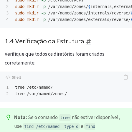
1

sudo mkdir
-p
2

sudo mkdir
-p
 /var/named/zones/
{
internals,externa
3

sudo mkdir
-p
 /var/named/zones/internals/reverse/
sudo mkdir
-p
 /var/named/zones/externals/reverse/
1.4 Verificação da Estrutura
Verifique que todos os diretórios foram criados
corretamente:
1

tree /etc/named/

Nota:
Se o comando
não estiver disponível,
tree
use
e
find /etc/named -type d
find