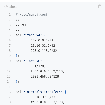
1

# /etc/named.conf
2

// 
============================================
3

// ACL.

4

// 
============================================
5

acl 
"iface_v4"
{
6

	127.0.0.1/32
;
7

	10.16.32.2/32
;
8

	203.0.113.2/32
;
9

}
;
10

acl 
"iface_v6"
{
11

	::1/128
;
12

	fd00:0:0:1::2/128
;
13

	2001:db8::2/128
;
14

}
;
15

16

acl 
"internals_transfers"
{
17

	10.16.32.3/32
;
18

	fd00:0:0:1::3/128
;