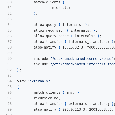
80

        match-clients 
{
81

                internals
;
82

}
;
83

84

        allow-query 
{
 internals
;
}
;
85

        allow-recursion 
{
 internals
;
}
;
86

        allow-query-cache 
{
 internals
;
}
;
87

        allow-transfer 
{
 internals_transfers
;
}
88

        also-notify 
{
 10.16.32.3
;
 fd00:0:0:1::3
89

90

        include 
"/etc/named/named.common.zones"
91

        include 
"/etc/named/named.internals.zon
92

}
;
93

94

view 
"externals"
95

{
96

        match-clients 
{
 any
;
}
;
97

        recursion no
;
98

        allow-transfer 
{
 externals_transfers
;
}
99

        also-notify 
{
 203.0.113.3
;
 2001:db8::3
;
100
