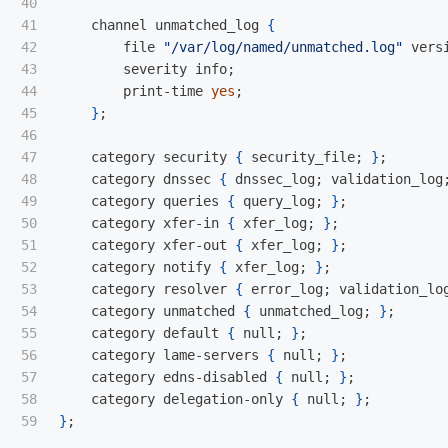
40

41

    channel unmatched_log 
{
42

        file 
"/var/log/named/unmatched.log"
 vers
43

        severity info
;
44

        print-time 
yes
;
45

}
;
46

47

    category security 
{
 security_file
;
}
;
48

    category dnssec 
{
 dnssec_log
;
 validation_log
49

    category queries 
{
 query_log
;
}
;
50

    category xfer-in 
{
 xfer_log
;
}
;
51

    category xfer-out 
{
 xfer_log
;
}
;
52

    category notify 
{
 xfer_log
;
}
;
53

    category resolver 
{
 error_log
;
 validation_lo
54

    category unmatched 
{
 unmatched_log
;
}
;
55

    category default 
{
 null
;
}
;
56

    category lame-servers 
{
 null
;
}
;
57

    category edns-disabled 
{
 null
;
}
;
58

    category delegation-only 
{
 null
;
}
;
}
;