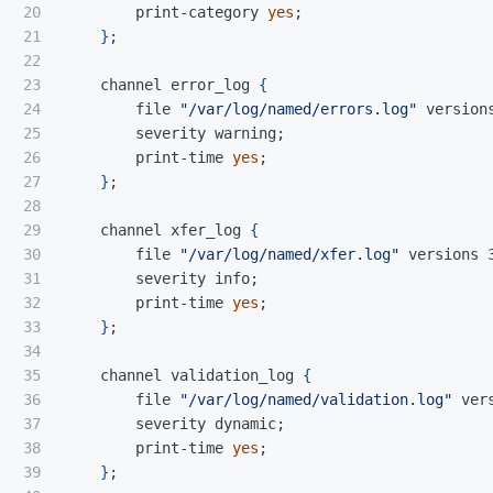
20

        print-category 
yes
;
21

}
;
22

23

    channel error_log 
{
24

        file 
"/var/log/named/errors.log"
 version
25

        severity warning
;
26

        print-time 
yes
;
27

}
;
28

29

    channel xfer_log 
{
30

        file 
"/var/log/named/xfer.log"
 versions 
31

        severity info
;
32

        print-time 
yes
;
33

}
;
34

35

    channel validation_log 
{
36

        file 
"/var/log/named/validation.log"
 ver
37

        severity dynamic
;
38

        print-time 
yes
;
39

}
;