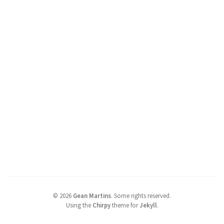
©
2026
Gean Martins
.
Some rights reserved.
Using the
Chirpy
theme for
Jekyll
.