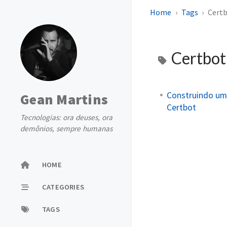
Home
Tags
Cert
Certbo
Construindo um 
Gean Martins
Certbot
Tecnologias: ora deuses, ora
demônios, sempre humanas
HOME
CATEGORIES
TAGS