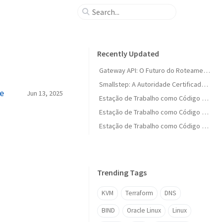
Recently Updated
Gateway API: O Futuro do Roteamento no Kubernetes
Smallstep: A Autoridade Certificadora Moderna para Ambientes Cloud-Native
 e
Jun 13, 2025
Estação de Trabalho como Código (Parte 1.5): Ferramentas Essenciais do Linux
Estação de Trabalho como Código (Parte 15): Balanço Geral e Fechamento da Série
Estação de Trabalho como Código (Parte 14): Infraestrutura no GCP com Terraform
Trending Tags
KVM
Terraform
DNS
BIND
Oracle Linux
Linux