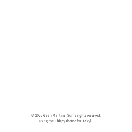
©
2026
Gean Martins
.
Some rights reserved.
Using the
Chirpy
theme for
Jekyll
.