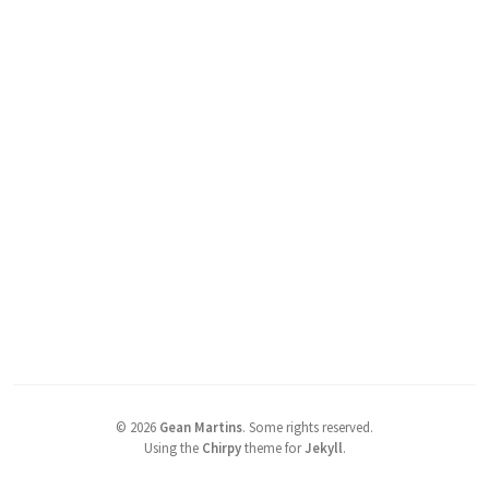
©
2026
Gean Martins
.
Some rights reserved.
Using the
Chirpy
theme for
Jekyll
.