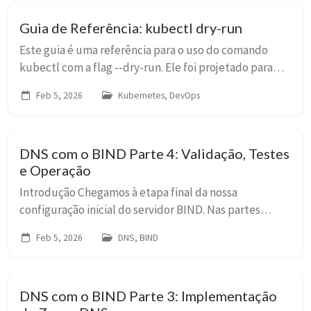
Guia de Referência: kubectl dry-run
Este guia é uma referência para o uso do comando
kubectl com a flag --dry-run. Ele foi projetado para
auxiliar desde iniciantes até usuários avançados a
Feb 5, 2026
Kubernetes, DevOps
gerar manifestos Kubernetes de forma eficien...
DNS com o BIND Parte 4: Validação, Testes
e Operação
Introdução Chegamos à etapa final da nossa
configuração inicial do servidor BIND. Nas partes
anteriores, construímos a fundação, estruturamos a
Feb 5, 2026
DNS, BIND
configuração e populamos nossas zonas com
registros....
DNS com o BIND Parte 3: Implementação