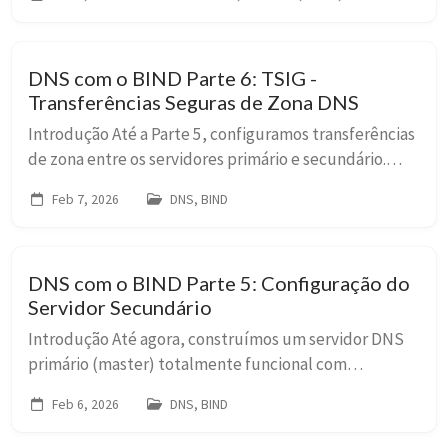
de um cluster Kubernetes robusto, com suporte co...
DNS com o BIND Parte 6: TSIG -
Transferências Seguras de Zona DNS
Introdução Até a Parte 5, configuramos transferências
de zona entre os servidores primário e secundário.
Porém, essas transferências ocorrem sem
Feb 7, 2026
DNS, BIND
autenticação criptográfica. Qualquer servidor que c...
DNS com o BIND Parte 5: Configuração do
Servidor Secundário
Introdução Até agora, construímos um servidor DNS
primário (master) totalmente funcional com
configuração modular, múltiplas views e logging
Feb 6, 2026
DNS, BIND
granular. Porém, um único servidor DNS é um ponto
único...