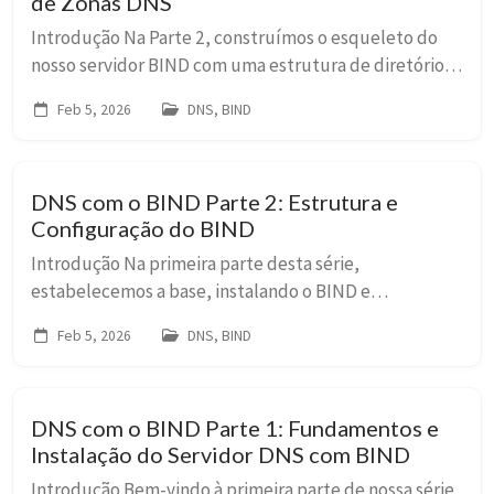
de Zonas DNS
Introdução Na Parte 2, construímos o esqueleto do
nosso servidor BIND com uma estrutura de diretórios
e configuração modular. Agora, na Parte 3, vamos dar
Feb 5, 2026
DNS, BIND
vida a esse esqueleto, preenchendo-o com ...
DNS com o BIND Parte 2: Estrutura e
Configuração do BIND
Introdução Na primeira parte desta série,
estabelecemos a base, instalando o BIND e
configurando-o como um servidor de cache local.
Feb 5, 2026
DNS, BIND
Agora, é hora de ir além e construir uma configuração
profission...
DNS com o BIND Parte 1: Fundamentos e
Instalação do Servidor DNS com BIND
Introdução Bem-vindo à primeira parte de nossa série