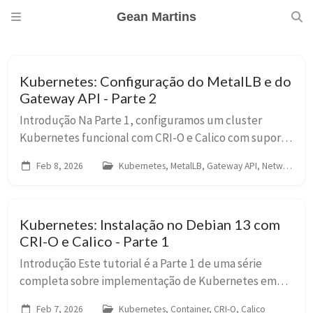
Gean Martins
Kubernetes: Configuração do MetalLB e do
Gateway API - Parte 2
Introdução Na Parte 1, configuramos um cluster
Kubernetes funcional com CRI-O e Calico com suporte
a dual-stack. Porém, em ambientes on-premises, não
Feb 8, 2026
Kubernetes, MetalLB, Gateway API, Networking
temos acesso a load balancers gerenciados como...
Kubernetes: Instalação no Debian 13 com
CRI-O e Calico - Parte 1
Introdução Este tutorial é a Parte 1 de uma série
completa sobre implementação de Kubernetes em
ambientes on-premises. Aqui, vamos construir a base
Feb 7, 2026
Kubernetes, Container, CRI-O, Calico