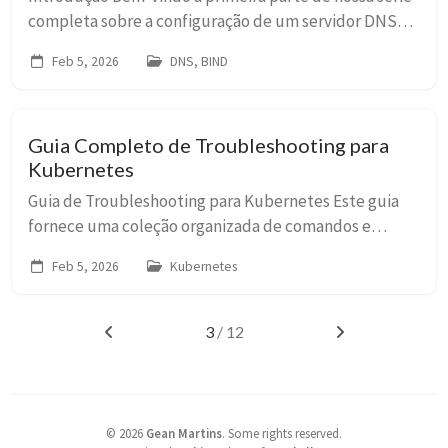
completa sobre a configuração de um servidor DNS
robusto com BIND (Berkeley Internet Name Domain).
Feb 5, 2026
DNS, BIND
O DNS é um dos pilares fundamentais da inter...
Guia Completo de Troubleshooting para
Kubernetes
Guia de Troubleshooting para Kubernetes Este guia
fornece uma coleção organizada de comandos e
técnicas para diagnosticar e resolver problemas
Feb 5, 2026
Kubernetes
comuns no Kubernetes. A estrutura segue uma lógica
de...
3
/ 12
©
2026
Gean Martins
.
Some rights reserved.