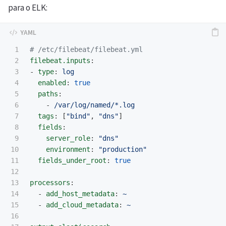
para o ELK:
1

# /etc/filebeat/filebeat.yml
2

filebeat.inputs
:
3

-
type
:
log
4

enabled
:
true
5

paths
:
6

-
/var/log/named/*.log
7

tags
:
[
"
bind"
,
"
dns"
]
8

fields
:
9

server_role
:
"
dns"
10

environment
:
"
production"
11

fields_under_root
:
true
12

13

processors
:
14

-
add_host_metadata
:
~
15

-
add_cloud_metadata
:
~
16
