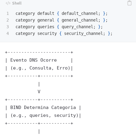
1

category default 
{
 default_channel
;
}
;
2

category general 
{
 general_channel
;
}
;
3

category queries 
{
 query_channel
;
}
;
category security 
{
 security_channel
;
}
;
+-----------------------+

| Evento DNS Ocorre     |

| (e.g., Consulta, Erro)|

+-----------+-----------+

            |

            V

+-----------+-----------+

| BIND Determina Categoria |

| (e.g., queries, security)|

+-----------+-----------+

            |
