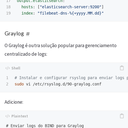
17

output.elasticsearch
:
18

hosts
:
[
"
elasticsearch-server:9200"
]
index
:
"
filebeat-dns-%{+yyyy.MM.dd}"
Graylog
O Graylog é outra solução popular para gerenciamento
centralizado de logs:
1

# Instalar e configurar rsyslog para enviar logs 
sudo 
Adicione:
# Enviar logs do BIND para Graylog
