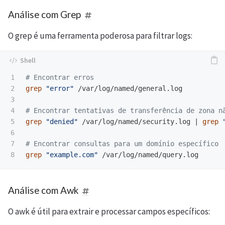
Análise com Grep
O grep é uma ferramenta poderosa para filtrar logs:
1

# Encontrar erros
2

grep
"error"
 /var/log/named/general.log

3

4

# Encontrar tentativas de transferência de zona n
5

grep
"denied"
 /var/log/named/security.log | 
grep
6

7

# Encontrar consultas para um domínio específico
grep
"example.com"
Análise com Awk
O awk é útil para extrair e processar campos específicos: