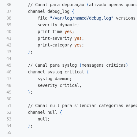
36

    // Canal para depuração 
(
ativado apenas quan
37

    channel debug_log 
{
38

        file 
"/var/log/named/debug.log"
 versions
39

        severity dynamic
;
40

        print-time 
yes
;
41

        print-severity 
yes
;
42

        print-category 
yes
;
43

}
;
44

45

    // Canal para syslog 
(
mensagens críticas
)
46

    channel syslog_critical 
{
47

        syslog daemon
;
48

        severity critical
;
49

}
;
50

51

    // Canal null para silenciar categorias espec
52

    channel null 
{
53

        null
;
54

}
;
55
