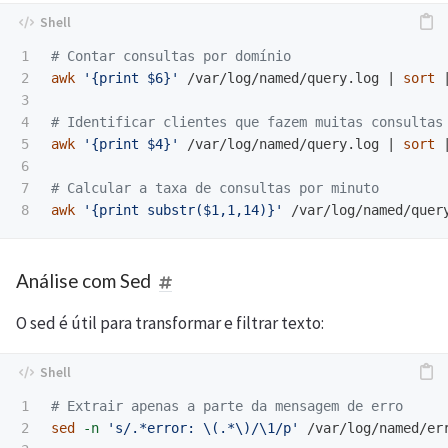
1

# Contar consultas por domínio
2

awk
'{print $6}'
 /var/log/named/query.log | 
sort
 
3

4

# Identificar clientes que fazem muitas consultas
5

awk
'{print $4}'
 /var/log/named/query.log | 
sort
 
6

7

# Calcular a taxa de consultas por minuto
awk
'{print substr($1,1,14)}'
 /var/log/named/quer
Análise com Sed
O sed é útil para transformar e filtrar texto:
1

# Extrair apenas a parte da mensagem de erro
2

sed
-n
's/.*error: \(.*\)/\1/p'
 /var/log/named/err