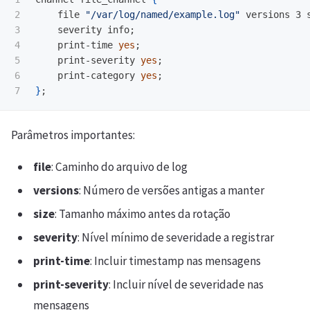
2

    file 
"/var/log/named/example.log"
 versions 3 
3

    severity info
;
4

    print-time 
yes
;
5

    print-severity 
yes
;
6

    print-category 
yes
;
}
;
Parâmetros importantes:
file
: Caminho do arquivo de log
versions
: Número de versões antigas a manter
size
: Tamanho máximo antes da rotação
severity
: Nível mínimo de severidade a registrar
print-time
: Incluir timestamp nas mensagens
print-severity
: Incluir nível de severidade nas
mensagens