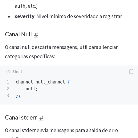
auth, etc.)
severity
: Nível mínimo de severidade a registrar
Canal Null
O canal null descarta mensagens, útil para silenciar
categorias específicas:
1

channel null_channel 
{
2

    null
;
}
;
Canal stderr
O canal stderr envia mensagens para a saída de erro