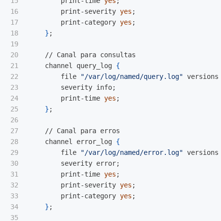
15

        print-time 
yes
;
16

        print-severity 
yes
;
17

        print-category 
yes
;
18

}
;
19

20

    // Canal para consultas

21

    channel query_log 
{
22

        file 
"/var/log/named/query.log"
 versions
23

        severity info
;
24

        print-time 
yes
;
25

}
;
26

27

    // Canal para erros

28

    channel error_log 
{
29

        file 
"/var/log/named/error.log"
 versions
30

        severity error
;
31

        print-time 
yes
;
32

        print-severity 
yes
;
33

        print-category 
yes
;
34

}
;
35
