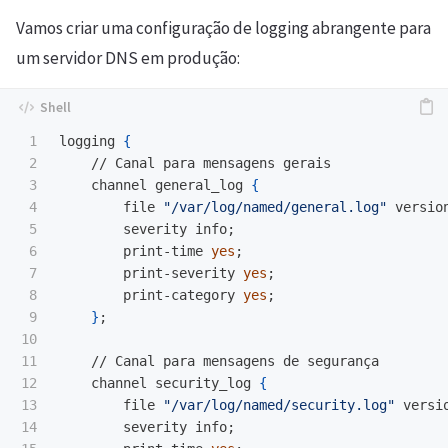
Vamos criar uma configuração de logging abrangente para
um servidor DNS em produção:
1

logging 
{
2

    // Canal para mensagens gerais

3

    channel general_log 
{
4

        file 
"/var/log/named/general.log"
 versio
5

        severity info
;
6

        print-time 
yes
;
7

        print-severity 
yes
;
8

        print-category 
yes
;
9

}
;
10

11

    // Canal para mensagens de segurança

12

    channel security_log 
{
13

        file 
"/var/log/named/security.log"
 versi
14

        severity info
;