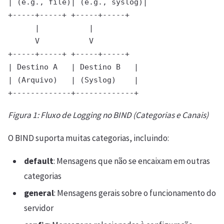
| (e.g., file)| (e.g., syslog)|

+-----+-----+ +-----+-----+

      |           |

      V           V

+-----+-----+ +-----+-----+

| Destino A   | Destino B   |

| (Arquivo)   | (Syslog)    |

Figura 1: Fluxo de Logging no BIND (Categorias e Canais)
O BIND suporta muitas categorias, incluindo:
default
: Mensagens que não se encaixam em outras
categorias
general
: Mensagens gerais sobre o funcionamento do
servidor