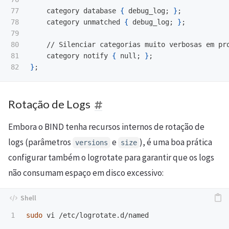
77

    category database 
{
 debug_log
;
}
;
78

    category unmatched 
{
 debug_log
;
}
;
79

80

    // Silenciar categorias muito verbosas em pro
81

    category notify 
{
 null
;
}
;
}
;
Rotação de Logs
Embora o BIND tenha recursos internos de rotação de
logs (parâmetros
e
), é uma boa prática
versions
size
configurar também o logrotate para garantir que os logs
não consumam espaço em disco excessivo:
sudo 