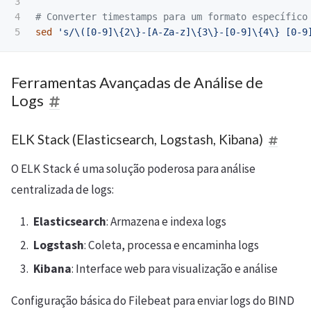
3

4

# Converter timestamps para um formato específico
sed
's/\([0-9]\{2\}-[A-Za-z]\{3\}-[0-9]\{4\} [0-9
Ferramentas Avançadas de Análise de
Logs
ELK Stack (Elasticsearch, Logstash, Kibana)
O ELK Stack é uma solução poderosa para análise
centralizada de logs:
Elasticsearch
: Armazena e indexa logs
Logstash
: Coleta, processa e encaminha logs
Kibana
: Interface web para visualização e análise
Configuração básica do Filebeat para enviar logs do BIND