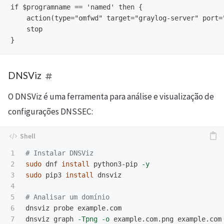
if $programname == 'named' then {

    action(type="omfwd" target="graylog-server" port="
    stop

DNSViz
O DNSViz é uma ferramenta para análise e visualização de
configurações DNSSEC:
1

# Instalar DNSViz
2

sudo 
dnf 
install 
python3-pip 
-y
3

sudo 
pip3 
install 
dnsviz

4

5

# Analisar um domínio
6

dnsviz probe example.com

dnsviz graph 
-Tpng
-o