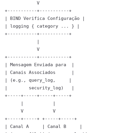
            V

+-----------+-----------+

| BIND Verifica Configuração |

| logging { category ... } |

+-----------+-----------+

            |

            V

+-----------+-----------+

| Mensagem Enviada para  |

| Canais Associados      |

| (e.g., query_log,     |

|        security_log)   |

+-----+-----+-----+-----+

      |           |

      V           V

+-----+-----+ +-----+-----+

| Canal A     | Canal B     |
