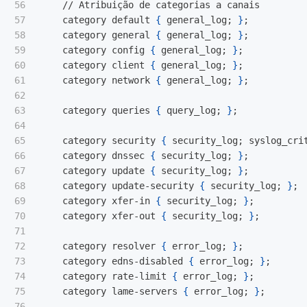
56

    // Atribuição de categorias a canais

57

    category default 
{
 general_log
;
}
;
58

    category general 
{
 general_log
;
}
;
59

    category config 
{
 general_log
;
}
;
60

    category client 
{
 general_log
;
}
;
61

    category network 
{
 general_log
;
}
;
62

63

    category queries 
{
 query_log
;
}
;
64

65

    category security 
{
 security_log
;
 syslog_cri
66

    category dnssec 
{
 security_log
;
}
;
67

    category update 
{
 security_log
;
}
;
68

    category update-security 
{
 security_log
;
}
;
69

    category xfer-in 
{
 security_log
;
}
;
70

    category xfer-out 
{
 security_log
;
}
;
71

72

    category resolver 
{
 error_log
;
}
;
73

    category edns-disabled 
{
 error_log
;
}
;
74

    category rate-limit 
{
 error_log
;
}
;
75

    category lame-servers 
{
 error_log
;
}
;
76
