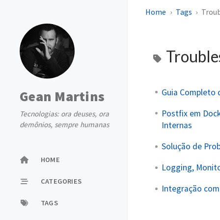
Home
Tags
Trou
Trouble
Guia Completo 
Gean Martins
Postfix em Dock
Tecnologias: ora deuses, ora
Internas
demônios, sempre humanas
Solução de Pro
HOME
Logging, Monit
CATEGORIES
Integração com 
TAGS