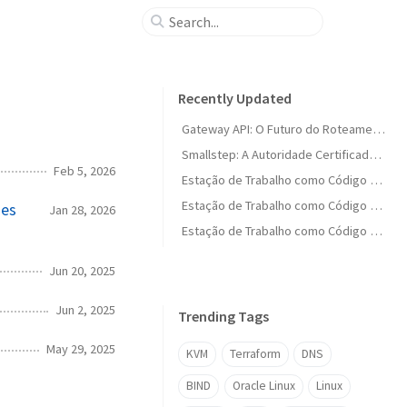
Recently Updated
Gateway API: O Futuro do Roteamento no Kubernetes
Smallstep: A Autoridade Certificadora Moderna para Ambientes Cloud-Native
Feb 5, 2026
Estação de Trabalho como Código (Parte 1.5): Ferramentas Essenciais do Linux
Estação de Trabalho como Código (Parte 15): Balanço Geral e Fechamento da Série
ões
Jan 28, 2026
Estação de Trabalho como Código (Parte 14): Infraestrutura no GCP com Terraform
Jun 20, 2025
Jun 2, 2025
Trending Tags
May 29, 2025
KVM
Terraform
DNS
BIND
Oracle Linux
Linux