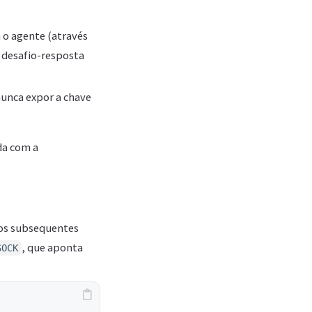
 o agente (através
o desafio-resposta
unca expor a chave
da com a
sos subsequentes
, que aponta
SOCK