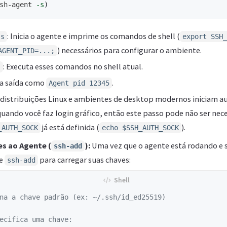
sh-agent 
-s
)
: Inicia o agente e imprime os comandos de shell (
-s
export SSH_
) necessários para configurar o ambiente.
AGENT_PID=...;
: Executa esses comandos no shell atual.
)
a saída como
.
Agent pid 12345
distribuições Linux e ambientes de desktop modernos iniciam
uando você faz login gráfico, então este passo pode não ser neces
já está definida (
).
_AUTH_SOCK
echo $SSH_AUTH_SOCK
es ao Agente (
):
Uma vez que o agente está rodando e 
ssh-add
se
para carregar suas chaves:
ssh-add
na a chave padrão (ex: ~/.ssh/id_ed25519)
ecifica uma chave: