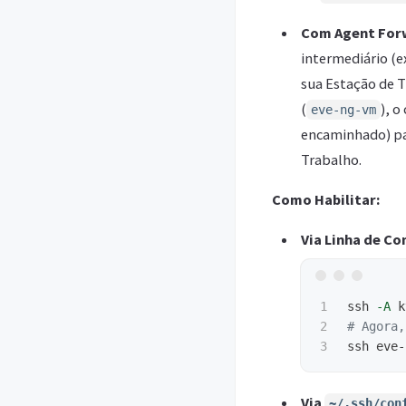
Com Agent For
intermediário (e
sua Estação de T
(
), o
eve-ng-vm
encaminhado) par
Trabalho.
Como Habilitar:
Via Linha de C
1

ssh 
-A
2

# Agora,
ssh eve-
Via
~/.ssh/con