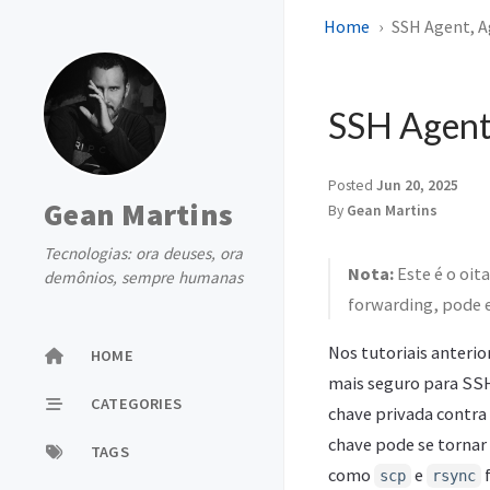
Home
SSH Agent, A
SSH Agent,
Posted
Jun 20, 2025
Gean Martins
By
Gean Martins
Tecnologias: ora deuses, ora
Nota:
Este é o oit
demônios, sempre humanas
forwarding, pode 
Nos tutoriais anteri
HOME
mais seguro para S
CATEGORIES
chave privada contra 
chave pode se tornar
TAGS
como
e
scp
rsync