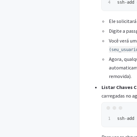
Ele solicitar
Digite a pas
Você verá u
(seu_usuari
Agora, qual
automaticame
removida).
Listar Chaves 
carregadas no ag
ssh-add 