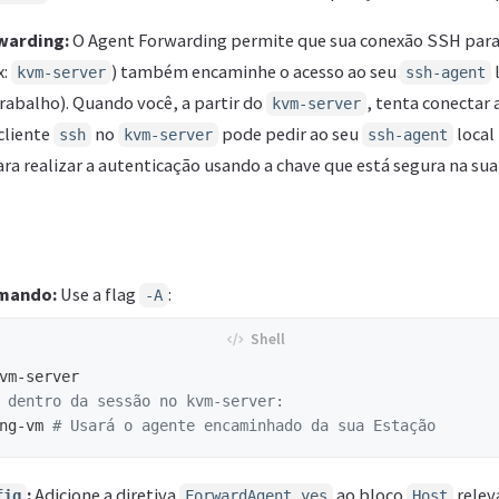
warding:
O Agent Forwarding permite que sua conexão SSH para
x:
) também encaminhe o acesso ao seu
kvm-server
ssh-agent
rabalho). Quando você, a partir do
, tenta conectar
kvm-server
 cliente
no
pode pedir ao seu
local
ssh
kvm-server
ssh-agent
a realizar a autenticação usando a chave que está segura na sua
omando:
Use a flag
:
-A
 dentro da sessão no kvm-server:
ng-vm 
# Usará o agente encaminhado da sua Estação
:
Adicione a diretiva
ao bloco
relev
fig
ForwardAgent yes
Host