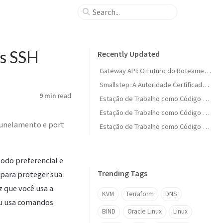
os SSH
Recently Updated
Gateway API: O Futuro do Roteamento no Kubernetes
Smallstep: A Autoridade Certificadora Moderna para Ambientes Cloud-Native
9 min
read
Estação de Trabalho como Código (Parte 1.5): Ferramentas Essenciais do Linux
Estação de Trabalho como Código (Parte 15): Balanço Geral e Fechamento da Série
 tunelamento e port
Estação de Trabalho como Código (Parte 14): Infraestrutura no GCP com Terraform
odo preferencial e
Trending Tags
para proteger sua
z que você usa a
KVM
Terraform
DNS
ou usa comandos
BIND
Oracle Linux
Linux