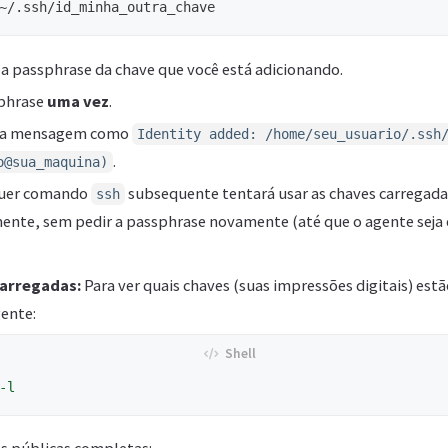
á a passphrase da chave que você está adicionando.
sphrase
uma vez
.
ma mensagem como
Identity added: /home/seu_usuario/.ssh
.
o@sua_maquina)
quer comando
subsequente tentará usar as chaves carregada
ssh
nte, sem pedir a passphrase novamente (até que o agente seja 
Carregadas:
Para ver quais chaves (suas impressões digitais) es
ente:
-l