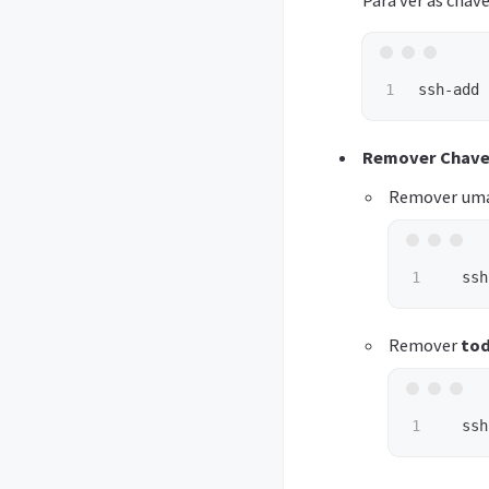
Para ver as chav
ssh-add 
Remover Chave
Remover uma 
  ssh
Remover
to
  ssh