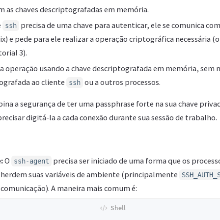
 as chaves descriptografadas em memória.
e
precisa de uma chave para autenticar, ele se comunica com
ssh
x) e pede para ele realizar a operação criptográfica necessária (
orial 3).
a a operação usando a chave descriptografada em memória, sem n
ografada ao cliente
ou a outros processos.
ssh
ina a segurança de ter uma passphrase forte na sua chave priva
recisar digitá-la a cada conexão durante sua sessão de trabalho.
:
O
precisa ser iniciado de uma forma que os proces
ssh-agent
) herdem suas variáveis de ambiente (principalmente
SSH_AUTH_
e comunicação). A maneira mais comum é: