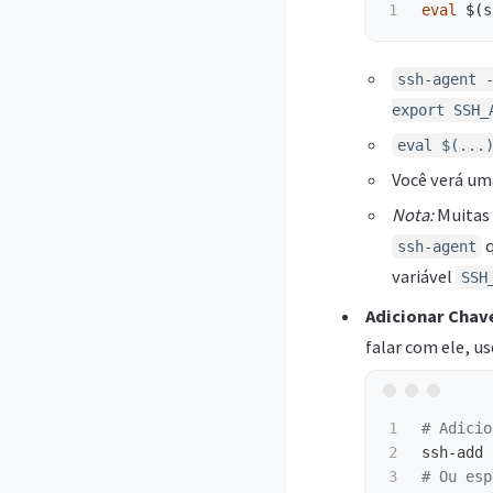
eval
$(
s
ssh-agent 
export SSH_
eval $(...
Você verá um
Nota:
Muitas 
q
ssh-agent
variável
SSH
Adicionar Chav
falar com ele, u
1

# Adicio
2

3

# Ou esp