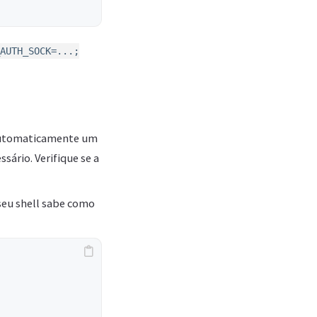
AUTH_SOCK=...;
 automaticamente um
sário. Verifique se a
seu shell sabe como