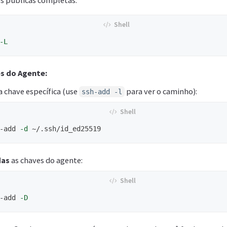
es públicas completas:
-L
s do Agente:
chave específica (use
para ver o caminho):
ssh-add -l
-add 
-d
das
as chaves do agente:
-add 
-D