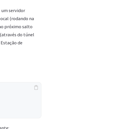
 um servidor
local (rodando na
 ao próximo salto
 (através do túnel
 Estação de
ante: