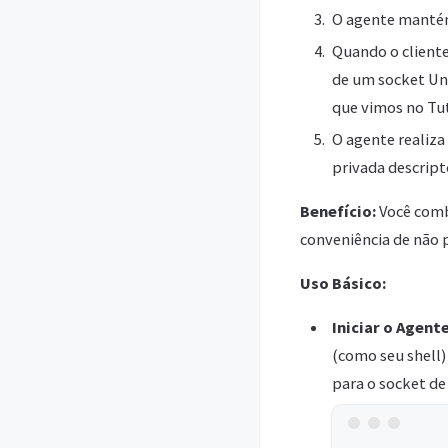
O agente mantém
Quando o client
de um socket Uni
que vimos no Tut
O agente realiz
privada descript
Benefício:
Você comb
conveniência de não p
Uso Básico:
Iniciar o Agente
(como seu shell
para o socket d