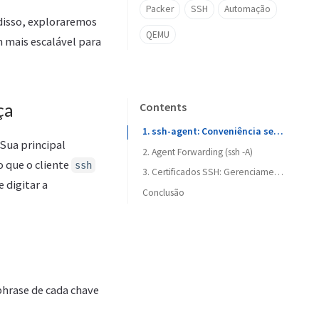
Packer
SSH
Automação
 disso, exploraremos
QEMU
 mais escalável para
ça
Contents
1. ssh-agent: Conveniência sem Comprometer a Segurança
Sua principal
2. Agent Forwarding (ssh -A)
 que o cliente
ssh
3. Certificados SSH: Gerenciamento Escalável
e digitar a
Conclusão
phrase de cada chave