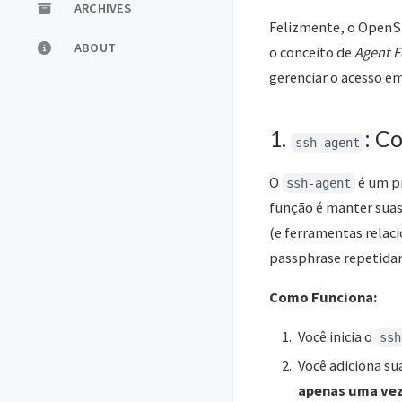
ARCHIVES
Felizmente, o OpenSS
ABOUT
o conceito de
Agent 
gerenciar o acesso e
1.
: C
ssh-agent
O
é um pr
ssh-agent
função é manter suas
(e ferramentas rela
passphrase repetida
Como Funciona:
Você inicia o
ssh
Você adiciona su
apenas uma ve