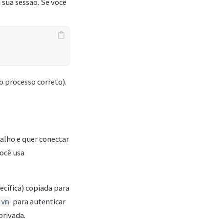
sua sessão. Se você
o processo correto).
balho e quer conectar
você usa
ecífica) copiada para
para autenticar
-vm
privada.