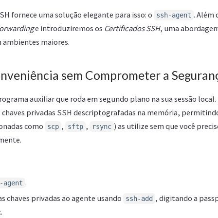
H fornece uma solução elegante para isso: o
. Além
ssh-agent
Forwarding
e introduziremos os
Certificados SSH
, uma abordagem
m ambientes maiores.
onveniência sem Comprometer a Seguran
ograma auxiliar que roda em segundo plano na sua sessão local. 
 chaves privadas SSH descriptografadas na memória, permitindo
cionadas como
,
,
) as utilize sem que você precis
scp
sftp
rsync
mente.
.
-agent
as chaves privadas ao agente usando
, digitando a pass
ssh-add
z
.