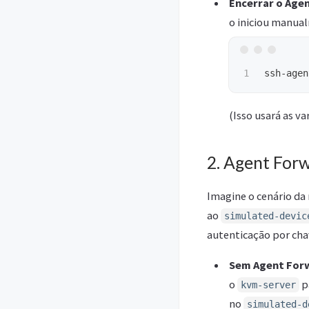
Encerrar o Agen
o iniciou manual
ssh-agen
(Isso usará as v
2. Agent Forw
Imagine o cenário da 
ao
simulated-devic
autenticação por cha
Sem Agent For
o
p
kvm-server
no
simulated-d