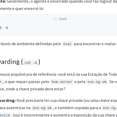
te:
Geralmente, o agente é encerrado quando você faz logout da 
mente e quer encerrá-lo:
t 
-k
ariáveis de ambiente definidas pelo
para encontrar e matar 
eval
arding (
)
ssh -A
nossa arquitetura de referência: você está na sua Estação de Tra
, o que requer passar pelo
e pela
. Se 
e
kvm-server
eve-ng-vm
ve, onde a chave privada deve estar?
warding:
Você precisaria ter sua chave privada (ou uma chave esp
ara autenticar na
, e também copiada para a
eve-ng-vm
eve-ng
. Isso é inconveniente e aumenta a exposição da sua chave 
evice