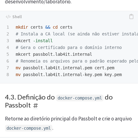
desenvolvimento/laboratório.
1

mkdir 
certs 
&&
cd 
2

# Instala a CA local (se ainda não estiver instal
3

mkcert 
-install
4

# Gera o certificado para o domínio interno
5

6

# Renomeia os arquivos para o padrão esperado pel
7

mv 
mv 
4.3. Definição do
do
docker-compose.yml
Passbolt
Retorne ao diretório principal do Passbolt e crie o arquivo
.
docker-compose.yml