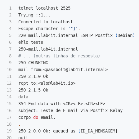
1

telnet localhost 2525

2

Trying ::1...

3

Connected to localhost.

4

Escape character is 
'^]'
.
5

220 mail.lab4it.internal ESMTP Postfix 
(
Debian
)
6

ehlo teste

7

8

# ... (outras linhas de resposta)
9

250 CHUNKING

10

mail from:<passbolt@lab4it.internal>

11

250 2.1.0 Ok

12

rcpt to:<alo@lab4it.io>

13

250 2.1.5 Ok

14

data

15

354 End data with <CR><LF>.<CR><LF>

16

subject: Teste de E-mail via Postfix Relay

17

corpo 
do 
18

.
19

250 2.0.0 Ok: queued as 
[
ID_DA_MENSAGEM]

20

quit
