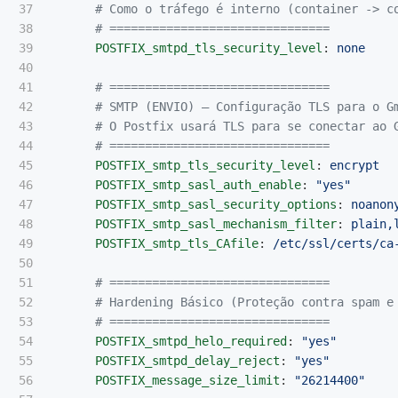
37

# Como o tráfego é interno (container -> c
38

# ===============================
39

POSTFIX_smtpd_tls_security_level
:
none
40

41

# ===============================
42

# SMTP (ENVIO) — Configuração TLS para o G
43

# O Postfix usará TLS para se conectar ao 
44

# ===============================
45

POSTFIX_smtp_tls_security_level
:
encrypt
46

POSTFIX_smtp_sasl_auth_enable
:
"
yes"
47

POSTFIX_smtp_sasl_security_options
:
noanon
48

POSTFIX_smtp_sasl_mechanism_filter
:
plain,
49

POSTFIX_smtp_tls_CAfile
:
/etc/ssl/certs/ca
50

51

# ===============================
52

# Hardening Básico (Proteção contra spam e
53

# ===============================
54

POSTFIX_smtpd_helo_required
:
"
yes"
55

POSTFIX_smtpd_delay_reject
:
"
yes"
56

POSTFIX_message_size_limit
:
"
26214400"