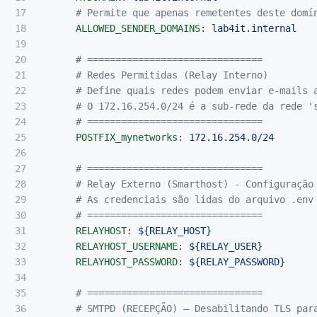
17

# Permite que apenas remetentes deste domí
18

ALLOWED_SENDER_DOMAINS
:
lab4it.internal
19

20

# ===============================
21

# Redes Permitidas (Relay Interno)
22

# Define quais redes podem enviar e-mails 
23

# O 172.16.254.0/24 é a sub-rede da rede '
24

# ===============================
25

POSTFIX_mynetworks
:
172.16.254.0/24
26

27

# ===============================
28

# Relay Externo (Smarthost) - Configuração
29

# As credenciais são lidas do arquivo .env
30

# ===============================
31

RELAYHOST
:
${RELAY_HOST}
32

RELAYHOST_USERNAME
:
${RELAY_USER}
33

RELAYHOST_PASSWORD
:
${RELAY_PASSWORD}
34

35

# ===============================
36

# SMTPD (RECEPÇÃO) — Desabilitando TLS par