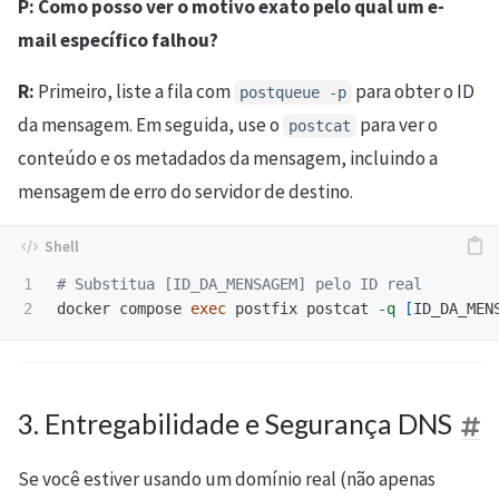
P: Como posso ver o motivo exato pelo qual um e-
mail específico falhou?
R:
Primeiro, liste a fila com
para obter o ID
postqueue -p
da mensagem. Em seguida, use o
para ver o
postcat
conteúdo e os metadados da mensagem, incluindo a
mensagem de erro do servidor de destino.
1

# Substitua [ID_DA_MENSAGEM] pelo ID real
docker compose 
exec 
postfix postcat 
-q
[
3. Entregabilidade e Segurança DNS
Se você estiver usando um domínio real (não apenas