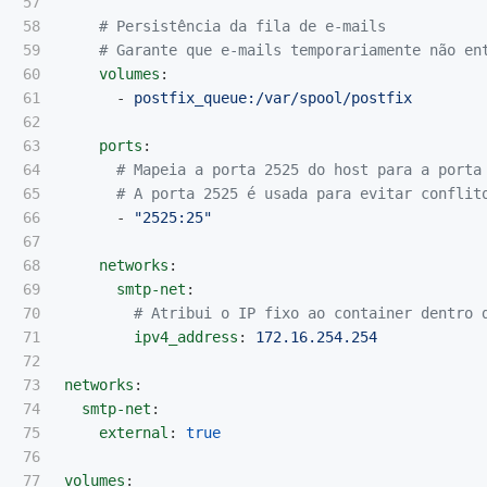
57

58

# Persistência da fila de e-mails
59

# Garante que e-mails temporariamente não en
60

volumes
:
61

-
postfix_queue:/var/spool/postfix
62

63

ports
:
64

# Mapeia a porta 2525 do host para a porta
65

# A porta 2525 é usada para evitar conflit
66

-
"
2525:25"
67

68

networks
:
69

smtp-net
:
70

# Atribui o IP fixo ao container dentro 
71

ipv4_address
:
172.16.254.254
72

73

networks
:
74

smtp-net
:
75

external
:
true
76

77

volumes
: