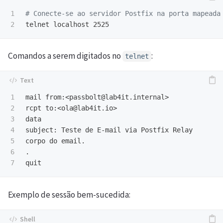
1

# Conecte-se ao servidor Postfix na porta mapeada
Comandos a serem digitados no
:
telnet
1

mail from:<passbolt@lab4it.internal>

2

rcpt to:<ola@lab4it.io>

3

data

4

subject: Teste de E-mail via Postfix Relay

5

corpo do email.

6

.

Exemplo de sessão bem-sucedida: