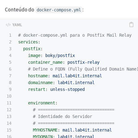
Conteúdo do
:
docker-compose.yml
1

# docker-compose.yml para o Postfix Mail Relay
2

services
:
3

postfix
:
4

image
:
boky/postfix
5

container_name
:
postfix-relay
6

# Define o FQDN (Fully Qualified Domain Name
7

hostname
:
mail.lab4it.internal
8

domainname
:
lab4it.internal
9

restart
:
unless-stopped
10

11

environment
:
12

# ===============================
13

# Identidade do Servidor
14

# ===============================
15

MYHOSTNAME
:
mail.lab4it.internal
16

MYDOMAIN
:
lab4it.internal