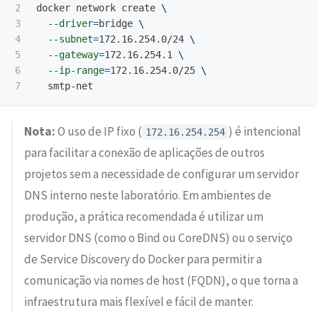
2

docker network create 
\
3

--driver
=
bridge 
\
4

--subnet
=
172.16.254.0/24 
\
5

--gateway
=
172.16.254.1 
\
6

--ip-range
=
172.16.254.0/25 
\
Nota:
O uso de IP fixo (
) é intencional
172.16.254.254
para facilitar a conexão de aplicações de outros
projetos sem a necessidade de configurar um servidor
DNS interno neste laboratório. Em ambientes de
produção, a prática recomendada é utilizar um
servidor DNS (como o Bind ou CoreDNS) ou o serviço
de Service Discovery do Docker para permitir a
comunicação via nomes de host (FQDN), o que torna a
infraestrutura mais flexível e fácil de manter.