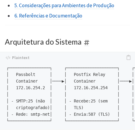
5. Considerações para Ambientes de Produção
6. Referências e Documentação
Arquitetura do Sistema
┌─────────────────┐     ┌─────────────────────┐     ┌─
│   Passbolt      │     │   Postfix Relay     │     │ 
│   Container     │────▶│   Container         │────▶│ 
│   172.16.254.2  │     │   172.16.254.254    │     │ 
│                 │     │                     │     │ 
│ - SMTP:25 (não  │     │ - Recebe:25 (sem    │     │ 
│   criptografado)│     │   TLS)              │     │ 
│ - Rede: smtp-net│     │ - Envia:587 (TLS)   │     │ 