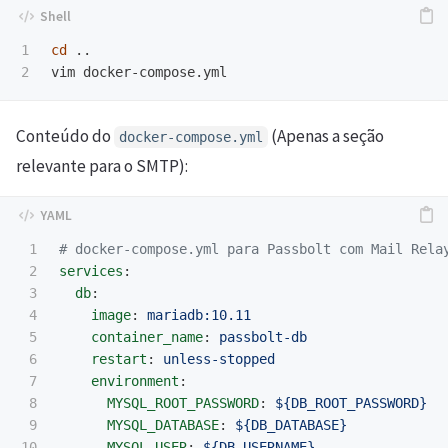
1

cd
 ..

Conteúdo do
(Apenas a seção
docker-compose.yml
relevante para o SMTP):
1

# docker-compose.yml para Passbolt com Mail Rela
2

services
:
3

db
:
4

image
:
mariadb:10.11
5

container_name
:
passbolt-db
6

restart
:
unless-stopped
7

environment
:
8

MYSQL_ROOT_PASSWORD
:
${DB_ROOT_PASSWORD}
9

MYSQL_DATABASE
:
${DB_DATABASE}
10

MYSQL_USER
:
${DB_USERNAME}