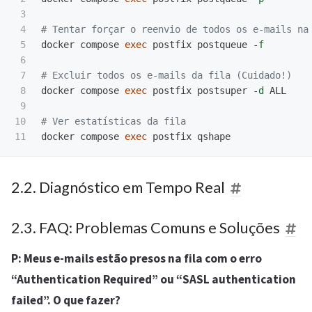
3

4

# Tentar forçar o reenvio de todos os e-mails na
5

docker compose 
exec 
postfix postqueue 
-f
6

7

# Excluir todos os e-mails da fila (Cuidado!)
8

docker compose 
exec 
postfix postsuper 
-d
 ALL

9

10

# Ver estatísticas da fila
docker compose 
exec 
2.2. Diagnóstico em Tempo Real
2.3. FAQ: Problemas Comuns e Soluções
P: Meus e-mails estão presos na fila com o erro
“Authentication Required” ou “SASL authentication
failed”. O que fazer?