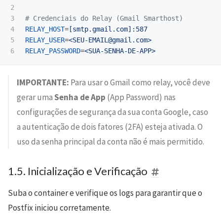
2

3

4

RELAY_HOST
=
[smtp.gmail.com]:587
5

RELAY_USER
=
<SEU-EMAIL@gmail.com>
RELAY_PASSWORD
=
<SUA-SENHA-DE-APP>
IMPORTANTE:
Para usar o Gmail como relay, você deve
gerar uma
Senha de App
(App Password) nas
configurações de segurança da sua conta Google, caso
a autenticação de dois fatores (2FA) esteja ativada. O
uso da senha principal da conta não é mais permitido.
1.5. Inicialização e Verificação
Suba o container e verifique os logs para garantir que o
Postfix iniciou corretamente.