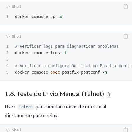
docker compose up 
-d
1

# Verificar logs para diagnosticar problemas
2

docker compose logs 
-f
3

4

# Verificar a configuração final do Postfix dentr
docker compose 
exec 
postfix postconf 
-n
1.6. Teste de Envio Manual (Telnet)
Use o
para simular o envio de um e-mail
telnet
diretamente para o relay.